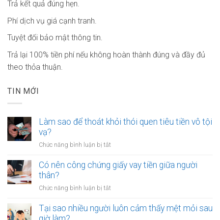
Trả kết quả đúng hẹn.
Phí dịch vụ giá cạnh tranh.
Tuyệt đối bảo mật thông tin.
Trả lại 100% tiền phí nếu không hoàn thành đúng và đầy đủ
theo thỏa thuận.
TIN MỚI
Làm sao để thoát khỏi thói quen tiêu tiền vô tội
vạ?
ở
Chức năng bình luận bị tắt
Làm
sao
Có nên công chứng giấy vay tiền giữa người
để
thân?
thoát
ở
Chức năng bình luận bị tắt
khỏi
Có
thói
nên
Tại sao nhiều người luôn cảm thấy mệt mỏi sau
quen
công
giờ làm?
tiêu