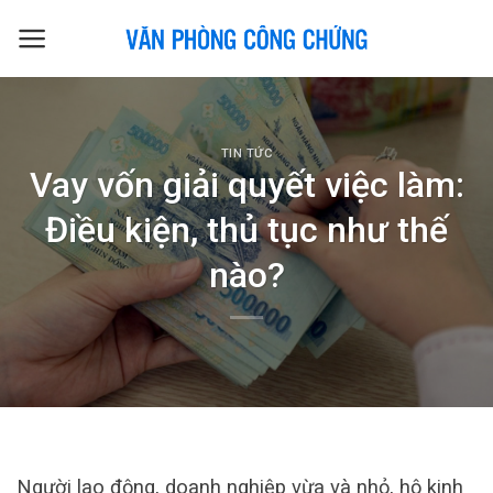
Skip
to
content
TIN TỨC
Vay vốn giải quyết việc làm:
Điều kiện, thủ tục như thế
nào?
Người lao động, doanh nghiệp vừa và nhỏ, hộ kinh