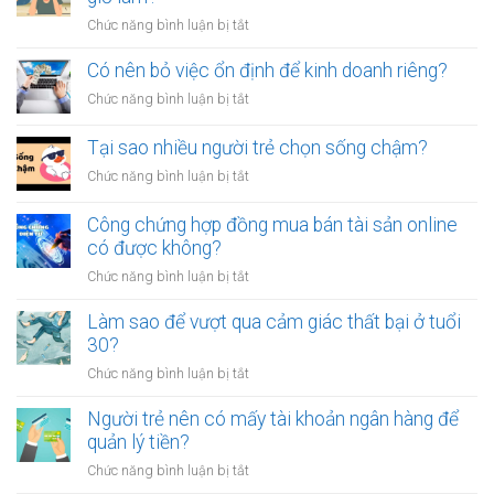
chứng
tiền
ở
Chức năng bình luận bị tắt
giấy
vô
Tại
vay
tội
sao
Có nên bỏ việc ổn định để kinh doanh riêng?
tiền
vạ?
nhiều
giữa
ở
Chức năng bình luận bị tắt
người
người
Có
luôn
thân?
nên
Tại sao nhiều người trẻ chọn sống chậm?
cảm
bỏ
thấy
ở
Chức năng bình luận bị tắt
việc
mệt
Tại
ổn
mỏi
sao
Công chứng hợp đồng mua bán tài sản online
định
sau
nhiều
có được không?
để
giờ
người
kinh
làm?
ở
Chức năng bình luận bị tắt
trẻ
doanh
Công
chọn
riêng?
chứng
Làm sao để vượt qua cảm giác thất bại ở tuổi
sống
hợp
30?
chậm?
đồng
ở
Chức năng bình luận bị tắt
mua
Làm
bán
sao
Người trẻ nên có mấy tài khoản ngân hàng để
tài
để
quản lý tiền?
sản
vượt
online
ở
Chức năng bình luận bị tắt
qua
có
Người