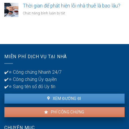
cảm
được
trẻ
Thời gian để phát hiện lỗi nhà thuê là bao lâu?
giác
không?
nên
thất
ở
Chức năng bình luận bị tắt
có
bại
Thời
mấy
ở
gian
tài
tuổi
để
khoản
30?
phát
ngân
hiện
hàng
lỗi
để
nhà
quản
MIỄN PHÍ DỊCH VỤ TẠI NHÀ
thuê
lý
là
tiền?
bao
✔️⭐ Công chứng Nhanh 24/7
lâu?
✔️⭐ Công chứng Ủy quyền
✔️⭐ Sang tên sổ đỏ Uy tín
XEM ĐƯỜNG ĐI
PHÍ CÔNG CHỨNG
CHUYÊN MỤC