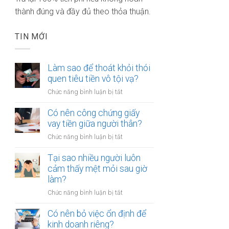
thành đúng và đầy đủ theo thỏa thuận.
TIN MỚI
Làm sao để thoát khỏi thói
quen tiêu tiền vô tội vạ?
ở
Chức năng bình luận bị tắt
Làm
sao
Có nên công chứng giấy
để
vay tiền giữa người thân?
thoát
ở
Chức năng bình luận bị tắt
khỏi
Có
thói
nên
Tại sao nhiều người luôn
quen
công
cảm thấy mệt mỏi sau giờ
tiêu
chứng
làm?
tiền
giấy
vô
ở
Chức năng bình luận bị tắt
vay
tội
Tại
tiền
vạ?
sao
Có nên bỏ việc ổn định để
giữa
nhiều
kinh doanh riêng?
người