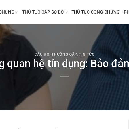
CHỨNG
THỦ TỤC CẤP SỔ ĐỎ
THỦ TỤC CÔNG CHỨNG
P
CÂU HỎI THƯỜNG GẶP
,
TIN TỨC
ng quan hệ tín dụng: Bảo đả