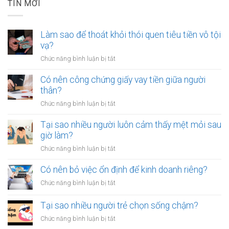
TIN MỚI
Làm sao để thoát khỏi thói quen tiêu tiền vô tội
vạ?
ở
Chức năng bình luận bị tắt
Làm
sao
Có nên công chứng giấy vay tiền giữa người
để
thân?
thoát
ở
Chức năng bình luận bị tắt
khỏi
Có
thói
nên
Tại sao nhiều người luôn cảm thấy mệt mỏi sau
quen
công
giờ làm?
tiêu
chứng
tiền
ở
Chức năng bình luận bị tắt
giấy
vô
Tại
vay
tội
sao
Có nên bỏ việc ổn định để kinh doanh riêng?
tiền
vạ?
nhiều
giữa
ở
Chức năng bình luận bị tắt
người
người
Có
luôn
thân?
nên
Tại sao nhiều người trẻ chọn sống chậm?
cảm
bỏ
thấy
ở
Chức năng bình luận bị tắt
việc
mệt
Tại