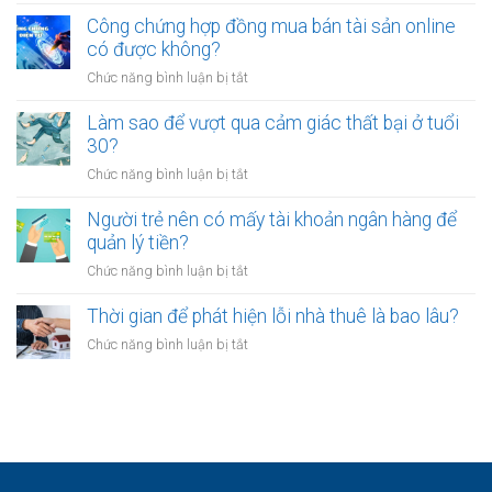
ổn
mỏi
sao
Công chứng hợp đồng mua bán tài sản online
định
sau
nhiều
có được không?
để
giờ
người
kinh
làm?
ở
Chức năng bình luận bị tắt
trẻ
doanh
Công
chọn
riêng?
chứng
Làm sao để vượt qua cảm giác thất bại ở tuổi
sống
hợp
30?
chậm?
đồng
ở
Chức năng bình luận bị tắt
mua
Làm
bán
sao
Người trẻ nên có mấy tài khoản ngân hàng để
tài
để
quản lý tiền?
sản
vượt
online
ở
Chức năng bình luận bị tắt
qua
có
Người
cảm
được
trẻ
Thời gian để phát hiện lỗi nhà thuê là bao lâu?
giác
không?
nên
thất
ở
Chức năng bình luận bị tắt
có
bại
Thời
mấy
ở
gian
tài
tuổi
để
khoản
30?
phát
ngân
hiện
hàng
lỗi
để
nhà