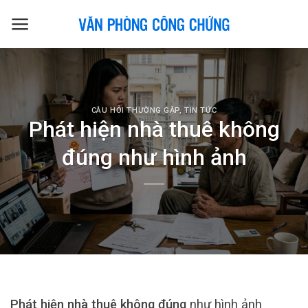
Skip
to
content
CÂU HỎI THƯỜNG GẶP
,
TIN TỨC
Phát hiện nhà thuê không
đúng như hình ảnh
Phát hiện nhà thuê không đúng
như hình ảnh