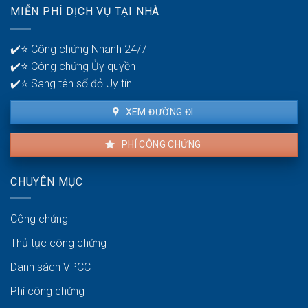
quản
MIỄN PHÍ DỊCH VỤ TẠI NHÀ
thuê
lý
là
tiền?
bao
✔️⭐ Công chứng Nhanh 24/7
lâu?
✔️⭐ Công chứng Ủy quyền
✔️⭐ Sang tên sổ đỏ Uy tín
XEM ĐƯỜNG ĐI
PHÍ CÔNG CHỨNG
CHUYÊN MỤC
Công chứng
Thủ tục công chứng
Danh sách VPCC
Phí công chứng