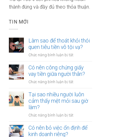
thành đúng và đầy đủ theo thỏa thuận.
TIN MỚI
Làm sao để thoát khỏi thói
quen tiêu tiền vô tội vạ?
ở
Chức năng bình luận bị tắt
Làm
sao
Có nên công chứng giấy
để
vay tiền giữa người thân?
thoát
ở
Chức năng bình luận bị tắt
khỏi
Có
thói
nên
Tại sao nhiều người luôn
quen
công
cảm thấy mệt mỏi sau giờ
tiêu
chứng
làm?
tiền
giấy
vô
ở
Chức năng bình luận bị tắt
vay
tội
Tại
tiền
vạ?
sao
Có nên bỏ việc ổn định để
giữa
nhiều
kinh doanh riêng?
người