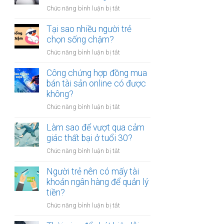
người
thân?
ở
Chức năng bình luận bị tắt
luôn
Có
cảm
nên
Tại sao nhiều người trẻ
thấy
bỏ
chọn sống chậm?
mệt
việc
mỏi
ở
Chức năng bình luận bị tắt
ổn
sau
Tại
định
giờ
sao
Công chứng hợp đồng mua
để
làm?
nhiều
bán tài sản online có được
kinh
người
không?
doanh
trẻ
riêng?
ở
Chức năng bình luận bị tắt
chọn
Công
sống
chứng
Làm sao để vượt qua cảm
chậm?
hợp
giác thất bại ở tuổi 30?
đồng
ở
Chức năng bình luận bị tắt
mua
Làm
bán
sao
Người trẻ nên có mấy tài
tài
để
khoản ngân hàng để quản lý
sản
vượt
tiền?
online
qua
có
ở
Chức năng bình luận bị tắt
cảm
được
Người
giác
không?